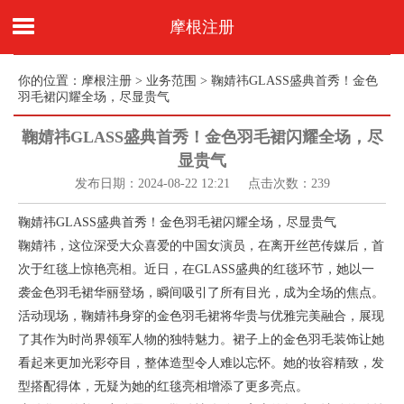
摩根注册
你的位置：
摩根注册
>
业务范围
> 鞠婧祎GLASS盛典首秀！金色
羽毛裙闪耀全场，尽显贵气
鞠婧祎GLASS盛典首秀！金色羽毛裙闪耀全场，尽
显贵气
发布日期：2024-08-22 12:21 点击次数：239
鞠婧祎GLASS盛典首秀！金色羽毛裙闪耀全场，尽显贵气
鞠婧祎，这位深受大众喜爱的中国女演员，在离开丝芭传媒后，首
次于红毯上惊艳亮相。近日，在GLASS盛典的红毯环节，她以一
袭金色羽毛裙华丽登场，瞬间吸引了所有目光，成为全场的焦点。
活动现场，鞠婧祎身穿的金色羽毛裙将华贵与优雅完美融合，展现
了其作为时尚界领军人物的独特魅力。裙子上的金色羽毛装饰让她
看起来更加光彩夺目，整体造型令人难以忘怀。她的妆容精致，发
型搭配得体，无疑为她的红毯亮相增添了更多亮点。