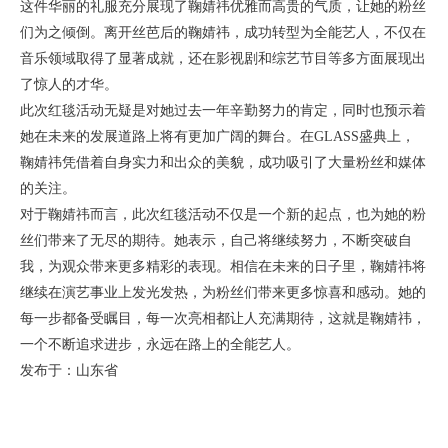
这件华丽的礼服充分展现了鞠婧祎优雅而高贵的气质，让她的粉丝
们为之倾倒。离开丝芭后的鞠婧祎，成功转型为全能艺人，不仅在
音乐领域取得了显著成就，还在影视剧和综艺节目等多方面展现出
了惊人的才华。
此次红毯活动无疑是对她过去一年辛勤努力的肯定，同时也预示着
她在未来的发展道路上将有更加广阔的舞台。在GLASS盛典上，
鞠婧祎凭借着自身实力和出众的美貌，成功吸引了大量粉丝和媒体
的关注。
对于鞠婧祎而言，此次红毯活动不仅是一个新的起点，也为她的粉
丝们带来了无尽的期待。她表示，自己将继续努力，不断突破自
我，为观众带来更多精彩的表现。相信在未来的日子里，鞠婧祎将
继续在演艺事业上发光发热，为粉丝们带来更多惊喜和感动。她的
每一步都备受瞩目，每一次亮相都让人充满期待，这就是鞠婧祎，
一个不断追求进步，永远在路上的全能艺人。
发布于：山东省