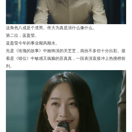
这角色八成是个渣男。佟大为真是演什么像什么。
第二位，蓝盈莹。
蓝盈莹今年的事业顺风顺水。
先是《玫瑰的故事》中她饰演的关芝芝，戏份不多但十分出彩。接
着是《错位》中敏感又疯癫的苏真真，一段表演直接冲上热搜榜前
列。