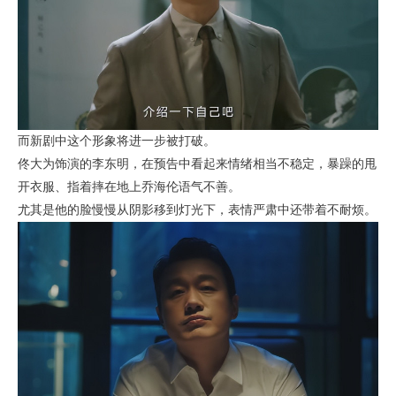
而新剧中这个形象将进一步被打破。
佟大为饰演的李东明，在预告中看起来情绪相当不稳定，暴躁的甩
开衣服、指着摔在地上乔海伦语气不善。
尤其是他的脸慢慢从阴影移到灯光下，表情严肃中还带着不耐烦。