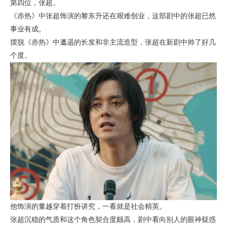
第四位，张超。
《赤热》中张超饰演的黎东升还在艰难创业，这部剧中的张超已然
事业有成。
摆脱《赤热》中邋遢的长发和非主流造型，张超在新剧中帅了好几
个度。
他饰演的董越穿着打扮讲究，一看就是社会精英。
张超沉稳的气质和这个角色契合度颇高，剧中看向别人的眼神疑惑