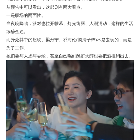
从预告中可以看出，这部剧有两大看点。
一是职场的两面性。
当夜晚降临，派对也拉开帷幕。灯光绚丽、人潮涌动，这样的生活
纸醉金迷。
而身处其中的赵玫、梁丹宁、乔海伦(阚清子饰)不是去玩的，而是
为了工作。
她们要与人虚与委蛇，甚至自己喝到酩酊大醉也要把酒推销出去。