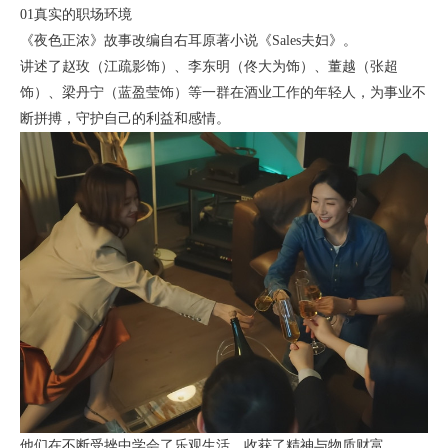
01真实的职场环境
《夜色正浓》故事改编自右耳原著小说《Sales夫妇》。
讲述了赵玫（江疏影饰）、李东明（佟大为饰）、董越（张超
饰）、梁丹宁（蓝盈莹饰）等一群在酒业工作的年轻人，为事业不
断拼搏，守护自己的利益和感情。
他们在不断受挫中学会了乐观生活，收获了精神与物质财富。