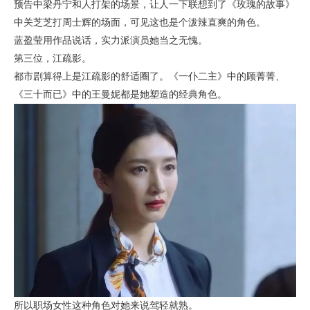
预告中梁丹宁和人打架的场景，让人一下联想到了《玫瑰的故事》
中关芝芝打周士辉的场面，可见这也是个泼辣直爽的角色。
蓝盈莹用作品说话，实力派演员她当之无愧。
第三位，江疏影。
都市剧算得上是江疏影的舒适圈了。《一仆二主》中的顾菁菁、
《三十而已》中的王曼妮都是她塑造的经典角色。
所以职场女性这种角色对她来说驾轻就熟。